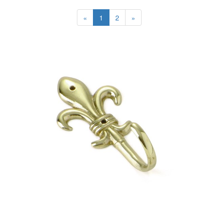
«
1
2
»