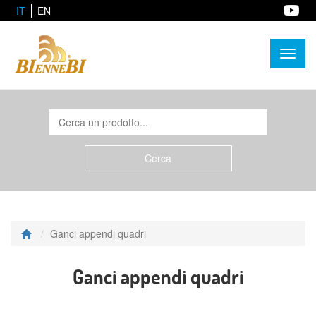
IT
EN
Toggl
naviga
Ganci appendi quadri
Ganci appendi quadri