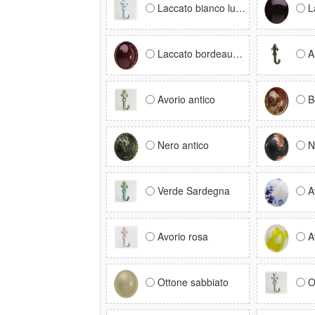
Laccato bianco lucido RAL 9016
La
Laccato bordeaux RAL 3005
A
Avorio antico
B
Nero antico
N
Verde Sardegna
A
Avorio rosa
A
Ottone sabbiato
O