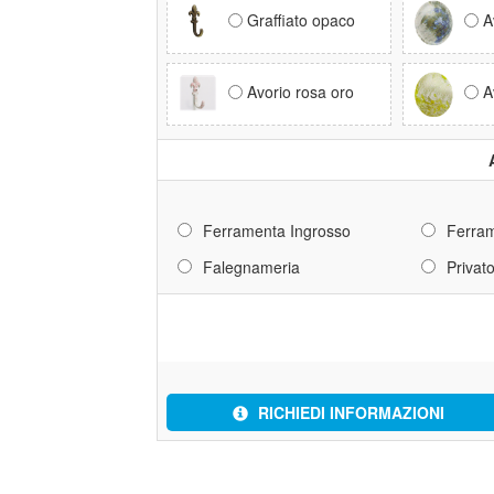
Graffiato opaco
A
Avorio rosa oro
A
Ferramenta Ingrosso
Ferram
Falegnameria
Privat
RICHIEDI INFORMAZIONI