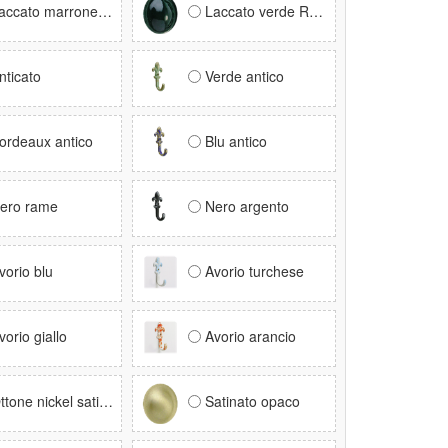
ccato marrone RAL 8017
Laccato verde RAL 6005
nticato
Verde antico
ordeaux antico
Blu antico
ero rame
Nero argento
vorio blu
Avorio turchese
vorio giallo
Avorio arancio
ttone nickel satinato
Satinato opaco