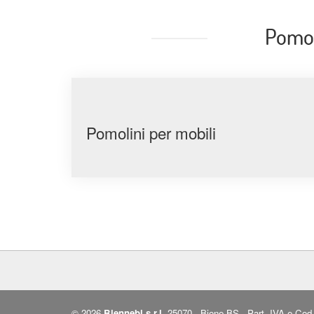
Pomol
Pomolini per mobili
© 2026
Biennebi s.r.l.
25070 - Bione BS - Part. IVA e Cod