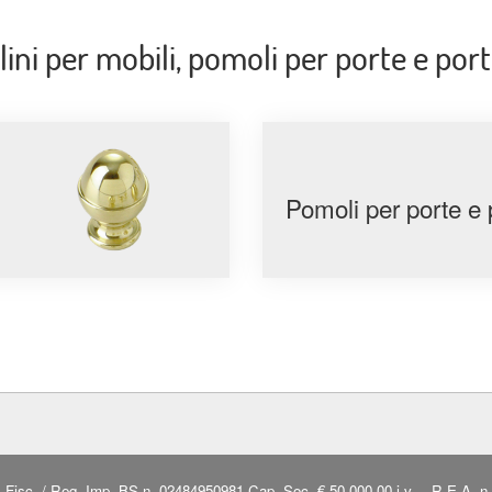
ini per mobili, pomoli per porte e port
Pomoli per porte e 
. Fisc. / Reg. Imp. BS n. 02484950981 Cap. Soc. € 50.000,00 i.v. – R.E.A. 