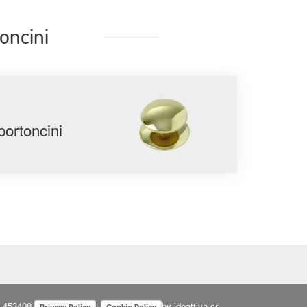
oncini
portoncini
n. 453408
|
by ideattiva srl
Privacy Policy
Cookie Policy