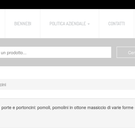
BIENNEBI
POLITICA AZIENDALE
CONTATTI
cini
, porte e portoncini: pomoli, pomolini in ottone massiccio di varie forme e