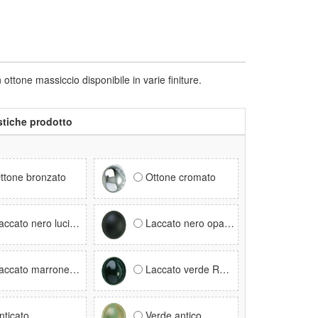
ne massiccio disponibile in varie finiture.
stiche prodotto
ttone bronzato
Ottone cromato
ccato nero lucido RAL 9005
Laccato nero opaco RAL 9005
ccato marrone RAL 8017
Laccato verde RAL 6005
nticato
Verde antico