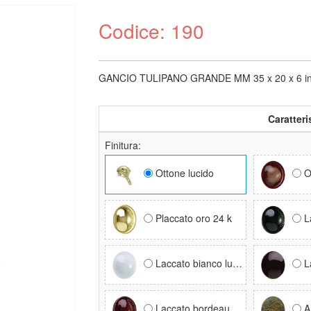
Codice: 190
GANCIO TULIPANO GRANDE MM 35 x 20 x 6 in otto
Caratteri
Finitura:
Ottone lucido
O
Placcato oro 24 k
La
Laccato bianco lucido RAL 9016
La
Laccato bordeaux RAL 3005
A