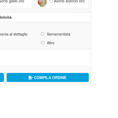
vorio giallo oro
Avorio arancio oro
Attività
enta al dettaglio
Serramentista
o
Altro
COMPILA ORDINE