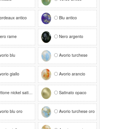
ordeaux antico
Blu antico
ero rame
Nero argento
vorio blu
Avorio turchese
vorio giallo
Avorio arancio
ttone nickel satinato
Satinato opaco
vorio blu oro
Avorio turchese oro