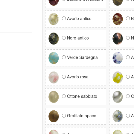
Avorio antico
B
Nero antico
N
Verde Sardegna
A
Avorio rosa
A
Ottone sabbiato
O
Graffiato opaco
A