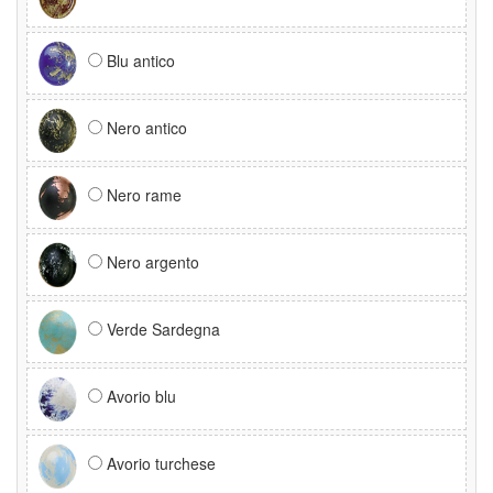
Blu antico
Nero antico
Nero rame
Nero argento
Verde Sardegna
Avorio blu
Avorio turchese