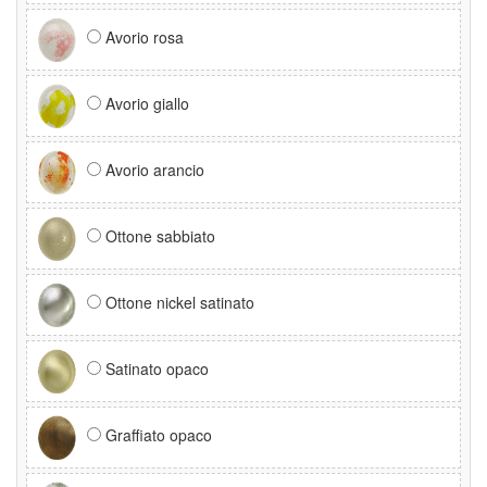
Avorio rosa
Avorio giallo
Avorio arancio
Ottone sabbiato
Ottone nickel satinato
Satinato opaco
Graffiato opaco