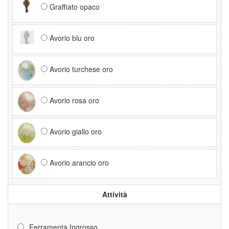
Graffiato opaco
Avorio blu oro
Avorio turchese oro
Avorio rosa oro
Avorio giallo oro
Avorio arancio oro
Attività
Ferramenta Ingrosso