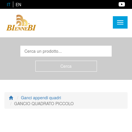
IT
EN
Toggl
naviga
Ganci appendi quadri
GANCIO QUADRATO PICCOLO