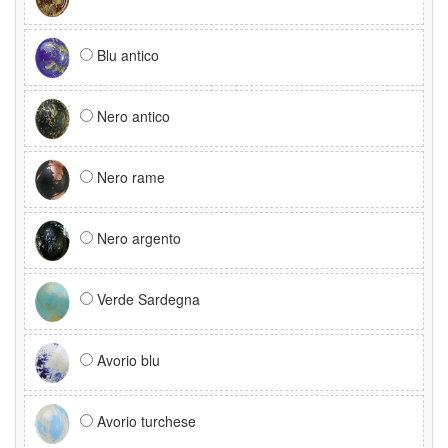
Blu antico
Nero antico
Nero rame
Nero argento
Verde Sardegna
Avorio blu
Avorio turchese