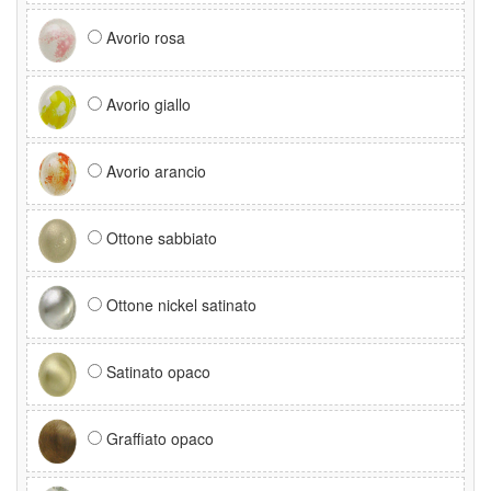
Avorio rosa
Avorio giallo
Avorio arancio
Ottone sabbiato
Ottone nickel satinato
Satinato opaco
Graffiato opaco