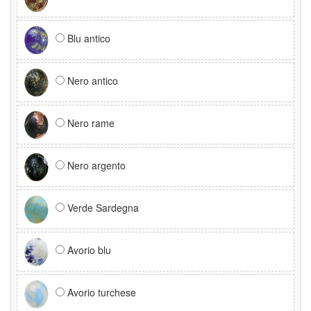
Blu antico
Nero antico
Nero rame
Nero argento
Verde Sardegna
Avorio blu
Avorio turchese