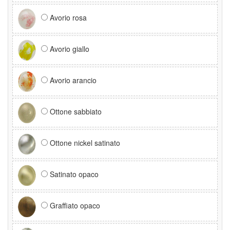
Avorio rosa
Avorio giallo
Avorio arancio
Ottone sabbiato
Ottone nickel satinato
Satinato opaco
Graffiato opaco