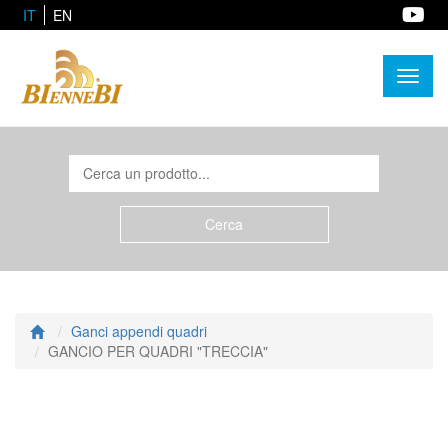
IT
EN
Toggl
naviga
Ganci appendi quadri
GANCIO PER QUADRI "TRECCIA"