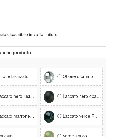
isponibile in varie finiture.
stiche prodotto
ttone bronzato
Ottone cromato
ccato nero lucido RAL 9005
Laccato nero opaco RAL 9005
ccato marrone RAL 8017
Laccato verde RAL 6005
nticato
Verde antico