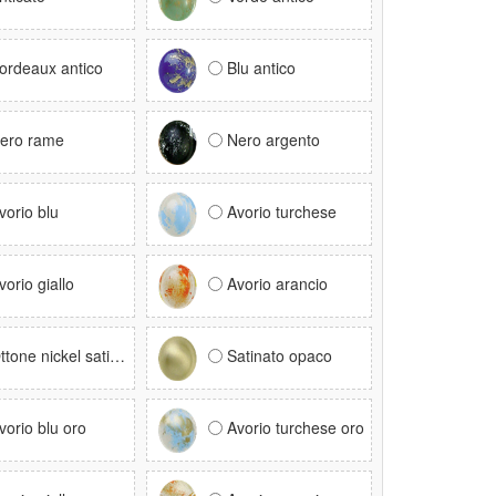
ordeaux antico
Blu antico
ero rame
Nero argento
vorio blu
Avorio turchese
vorio giallo
Avorio arancio
ttone nickel satinato
Satinato opaco
vorio blu oro
Avorio turchese oro