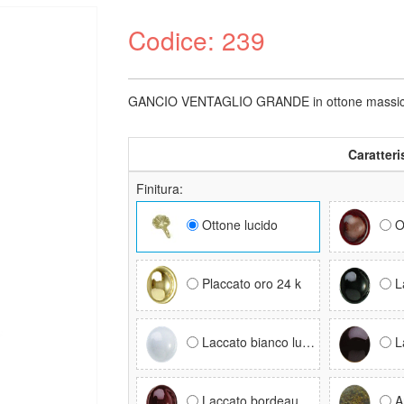
Codice: 239
GANCIO VENTAGLIO GRANDE in ottone massiccio d
Caratteri
Finitura:
Ottone lucido
O
Placcato oro 24 k
La
Laccato bianco lucido RAL 9016
La
Laccato bordeaux RAL 3005
A