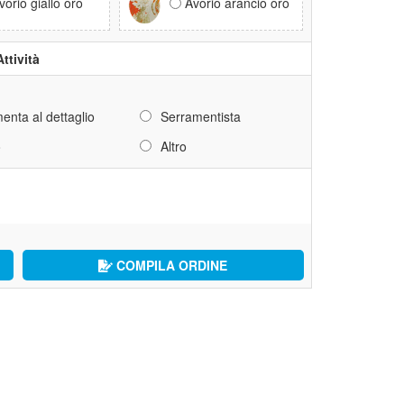
vorio giallo oro
Avorio arancio oro
Attività
enta al dettaglio
Serramentista
o
Altro
COMPILA ORDINE