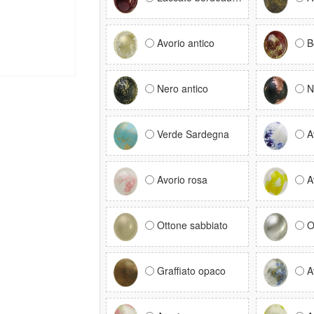
Avorio antico
B
Nero antico
N
Verde Sardegna
A
Avorio rosa
A
Ottone sabbiato
O
Graffiato opaco
A