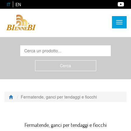
IT
EN
Toggl
naviga
Fermatende, ganci per tendaggi e fiocchi
Fermatende, ganci per tendaggi e fiocchi