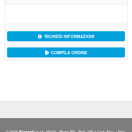
RICHIEDI INFORMAZIONI
COMPILA ORDINE
© 2026
Biennebi s.r.l.
25070 - Bione BS - Part. IVA e Cod. Fisc. / Reg.