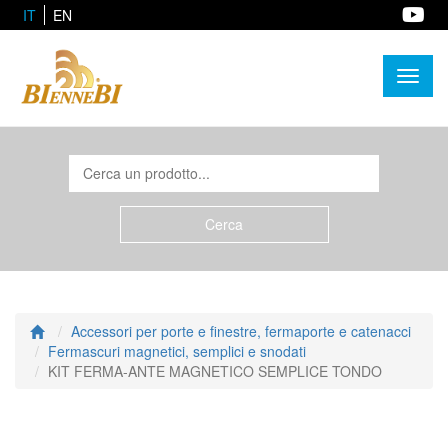
IT
EN
Toggl
naviga
Accessori per porte e finestre, fermaporte e catenacci
Fermascuri magnetici, semplici e snodati
KIT FERMA-ANTE MAGNETICO SEMPLICE TONDO