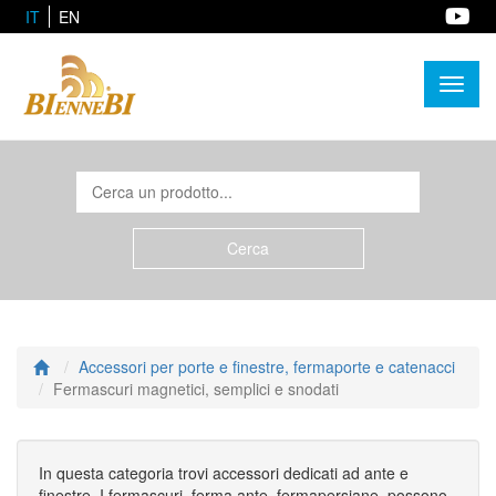
IT
EN
Toggl
naviga
Accessori per porte e finestre, fermaporte e catenacci
Fermascuri magnetici, semplici e snodati
In questa categoria trovi accessori dedicati ad ante e
finestre. I fermascuri, ferma ante, fermapersiane, possono