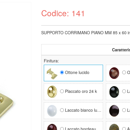
Codice: 141
SUPPORTO CORRIMANO PIANO MM 85 x 60 in otton
Caratteri
Finitura:
Ottone lucido
O
Placcato oro 24 k
La
Laccato bianco lucido RAL 9016
La
Laccato bordeaux RAL 3005
A