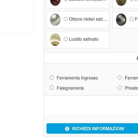
Ottone nickel satinato
F
Lucido satinato
Ferramenta Ingrosso
Ferram
Falegnameria
Privat
RICHIEDI INFORMAZIONI