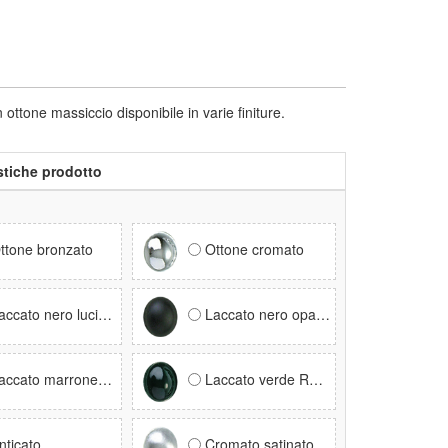
e massiccio disponibile in varie finiture.
stiche prodotto
ttone bronzato
Ottone cromato
ccato nero lucido RAL 9005
Laccato nero opaco RAL 9005
ccato marrone RAL 8017
Laccato verde RAL 6005
nticato
Cromato satinato