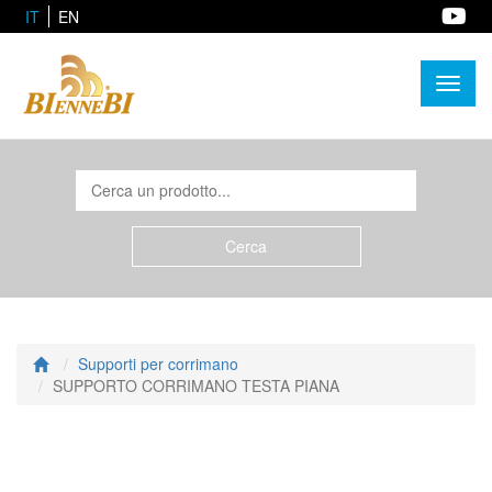
IT
EN
Toggl
naviga
Supporti per corrimano
SUPPORTO CORRIMANO TESTA PIANA