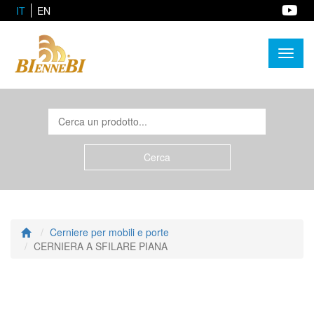
IT
EN
Toggl
naviga
Cerniere per mobili e porte
CERNIERA A SFILARE PIANA