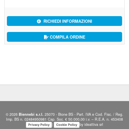
RICHIEDI INFORMAZIONI
COMPILA ORDINE
© 2026
Biennebi s.r.l.
25070 - Bione BS - Part. IVA e Cod. Fisc. / Reg.
Imp. BS n. 02484950981 Cap. Soc. € 50.000,00 i.v. – R.E.A. n. 453408
|
by ideattiva srl
Privacy Policy
Cookie Policy