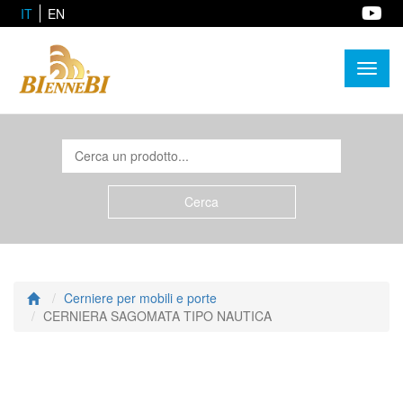
IT
EN
Toggl
naviga
Cerniere per mobili e porte
CERNIERA SAGOMATA TIPO NAUTICA