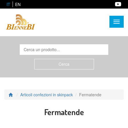
IT
EN
Toggl
naviga
Articoli confezioni in skinpack
Fermatende
Fermatende