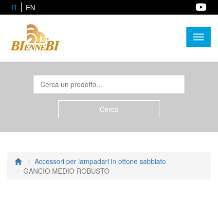
IT
EN
Toggl
naviga
Accessori per lampadari in ottone sabbiato
GANCIO MEDIO ROBUSTO