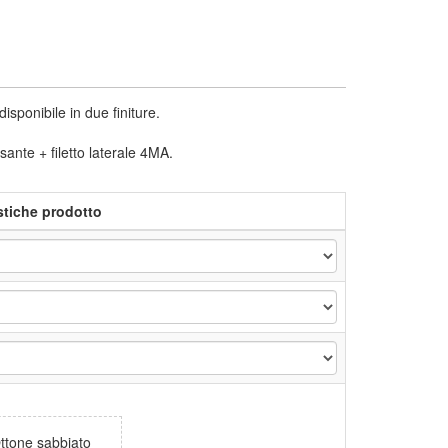
onibile in due finiture.
ssante + filetto laterale 4MA.
stiche prodotto
ttone sabbiato